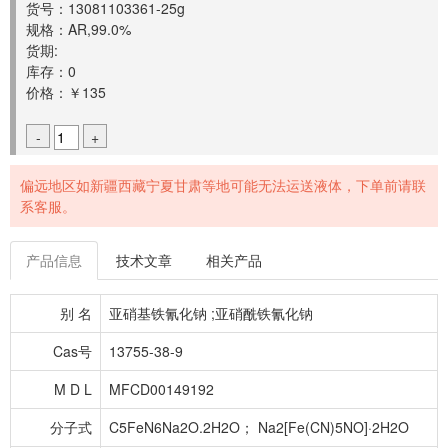
货号：13081103361-25g
规格：AR,99.0%
货期:
库存：0
价格：￥135
-
+
偏远地区如新疆西藏宁夏甘肃等地可能无法运送液体，下单前请联
系客服。
产品信息
技术文章
相关产品
别 名
亚硝基铁氰化钠 ;亚硝酰铁氰化钠
Cas号
13755-38-9
M D L
MFCD00149192
分子式
C5FeN6Na2O.2H2O； Na2[Fe(CN)5NO]·2H2O