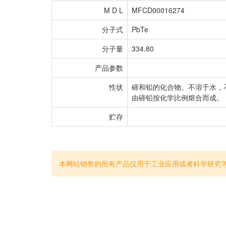
M D L
MFCD00016274
分子式
PbTe
分子量
334.80
产品参数
性状
碲和铅的化合物。不溶于水，
由碲铅按化学比例熔合而成。
贮存
本网站销售的所有产品仅用于工业应用或者科学研究