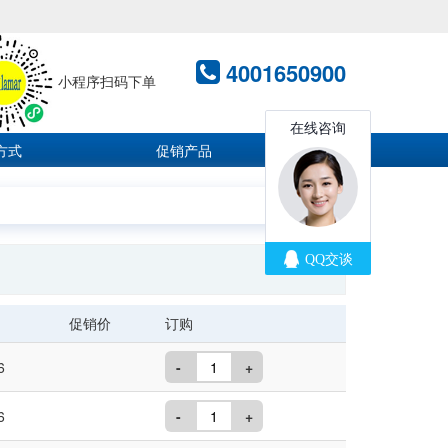
4001650900
小程序扫码下单
方式
促销产品
促销价
订购
6
-
+
6
-
+