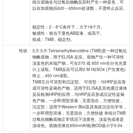
组分底物在与过氧化物酶反应时产生一种蓝色，可
以在加底物后620－650nm处读数，不需终止反应。
稳定性：2－8°C条件下，大于18个月。
敏感性：相当于显色AB双液，或高于。
组成：TMB，稳定剂。
性状
3,3',5,5'-Tetramethylbenzidine (TMB)是一种过氧化
物酶底物，用于ELISA 反应。底物产生一种可溶性
淡蓝色的末端产物，可在370 或 655 nm在分光光度
计上读取。TMB反应可以用2 M H2SO4 (产生黄色)
终止，450 nm读取。
TMB又分可溶型和沉淀型。 可溶型：与HRP反应形
成可溶性蓝褐色产物，适用于ELISA及其他通过液体
反应检测HRP的应用，与HRP反应形成沉淀性蓝褐
色产物，一步即用型溶液，无需混合，方便快捷 。
沉淀型：适用于Western Blot及其免疫沉淀化学等，
一步即用型溶液，无需混合，方便快捷 单组分TMB
过氧化物酶底物正常情况下淡黄色、淡蓝色或者是
淡绿色。底物溶液在650nm时检测OD值小于0.04