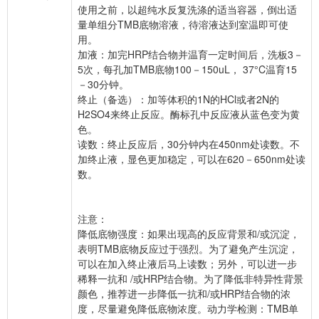
使用之前，以超纯水反复洗涤的适当容器，倒出适
量单组分TMB底物溶液，待溶液达到室温即可使
用。
加液：加完HRP结合物并温育一定时间后，洗板3－
5次，每孔加TMB底物100－150uL， 37°C温育15
－30分钟。
终止（备选）：加等体积的1N的HCl或者2N的
H2SO4来终止反应。酶标孔中反应液从蓝色变为黄
色。
读数：终止反应后，30分钟内在450nm处读数。不
加终止液，显色更加稳定，可以在620－650nm处读
数。
注意：
降低底物强度：如果出现高的反应背景和/或沉淀，
表明TMB底物反应过于强烈。为了避免产生沉淀，
可以在加入终止液后马上读数；另外，可以进一步
稀释一抗和 /或HRP结合物。为了降低非特异性背景
颜色，推荐进一步降低一抗和/或HRP结合物的浓
度，尽量避免降低底物浓度。动力学检测：TMB单