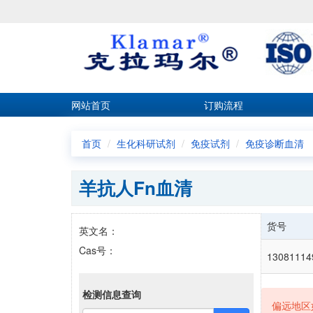
网站首页
订购流程
首页
生化科研试剂
免疫试剂
免疫诊断血清
羊抗人Fn血清
货号
英文名：
Cas号：
13081114
检测信息查询
偏远地区