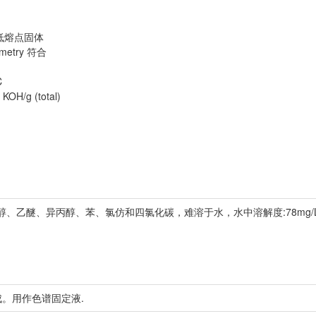
性低熔点固体
metry 符合
C
OH/g (total)
乙醚、异丙醇、苯、氯仿和四氯化碳，难溶于水，水中溶解度:78mg/L (
成。用作色谱固定液.