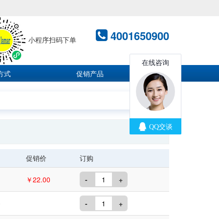
4001650900
小程序扫码下单
方式
促销产品
促销价
订购
￥22.00
-
+
0
-
+