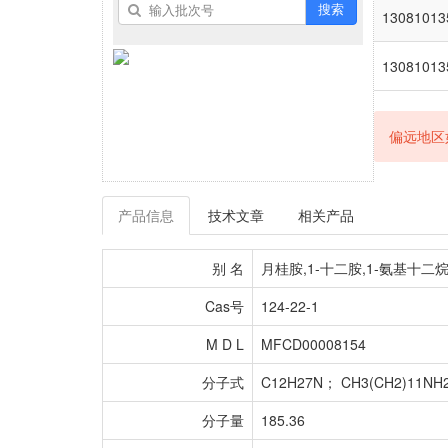
搜索
13081013
13081013
偏远地区
产品信息
技术文章
相关产品
别 名
月桂胺,1-十二胺,1-氨基十二烷,十二烷
Cas号
124-22-1
M D L
MFCD00008154
分子式
C12H27N； CH3(CH2)11NH
分子量
185.36