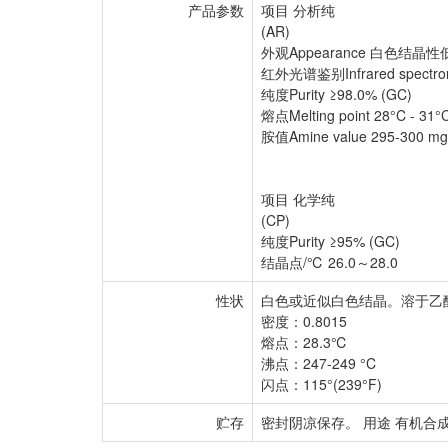
产品参数
项目 分析纯
(AR)
外观Appearance 白色结晶
红外光谱鉴别Infrared spectro
纯度Purity ≥98.0% (GC)
熔点Melting point 28°C - 31°
胺值Amine value 295-300 mg K
项目 化学纯
(CP)
纯度Purity ≥95% (GC)
结晶点/℃ 26.0～28.0
性状
白色或近似白色结晶。溶于乙醇、
密度：0.8015
熔点：28.3℃
沸点：247-249 °C
闪点：115°(239°F)
贮存
密封阴凉保存。 用途 有机合