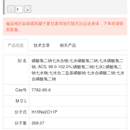
-
+
偏远地区如新疆西藏宁夏甘肃等地可能无法运送液体，下单前请联
系客服。
产品信息
技术文章
相关产品
别 名
磷酸氢二钠七水合物;七水磷酸氢二钠;七水磷酸氢二
钠, ACS, 98.0-102.0%;磷酸氢二钠(七水);磷酸氢二
钠七水物;七水合二盐基磷酸钠;七水合磷酸二钠;七水
合磷酸氢二钠
Cas号
7782-85-6
M D L
分子式
H15Na2O11P
分子量
268.07