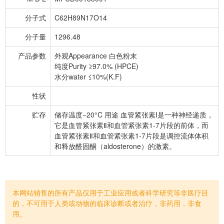
分子式
C62H89N17O14
分子量
1296.48
产品参数
外观Appearance 白色粉末
纯度Purity ≥97.0% (HPCE)
水分water ≤10%(K.F)
性状
贮存
储存温度−20°C 用途 血管紧张素I是一种神经递质，
它是血管紧张素Ⅱ和血管紧张素1-7片段的前体，而
血管紧张素Ⅱ和血管紧张素1-7片段是调控流体体积
和释放醛固酮（aldosterone）的激素。
本网站销售的所有产品仅用于工业应用或者科学研究等非医疗目
的，不可用于人类或动物的临床诊断或者治疗，非药用，非食
用。