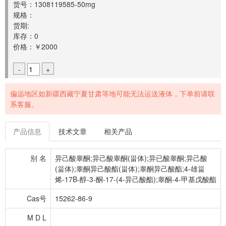
货号：1308119585-50mg
规格：
货期:
库存：0
价格：￥2000
-
+
偏远地区如新疆西藏宁夏甘肃等地可能无法运送液体，下单前请联
系客服。
产品信息
技术文章
相关产品
别 名
异己酸睾酮;异己酸睾酮(甾体);异已酸睾酮;异己酸
(甾体);睾酮异己酸酯(甾体);睾酮异己酸酯;4-雄甾
烯-17Β-醇-3-酮-17-(4-异己酸酯);睾酮-4-甲基戊酸酯
Cas号
15262-86-9
M D L