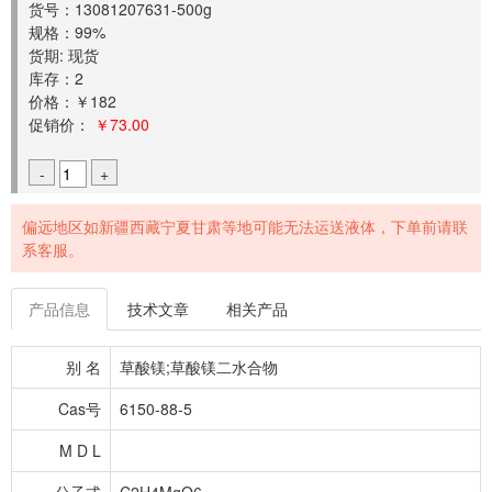
货号：13081207631-500g
规格：99%
货期: 现货
库存：2
价格：￥182
促销价：
￥73.00
-
+
偏远地区如新疆西藏宁夏甘肃等地可能无法运送液体，下单前请联
系客服。
产品信息
技术文章
相关产品
别 名
草酸镁;草酸镁二水合物
Cas号
6150-88-5
M D L
分子式
C2H4MgO6