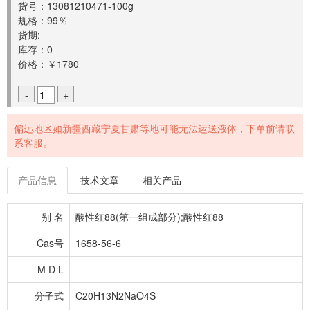
货号：13081210471-100g
规格：99％
货期:
库存：0
价格：￥1780
-
+
偏远地区如新疆西藏宁夏甘肃等地可能无法运送液体，下单前请联
系客服。
产品信息
技术文章
相关产品
别 名
酸性红88(第一组成部分);酸性红88
Cas号
1658-56-6
M D L
分子式
C20H13N2NaO4S