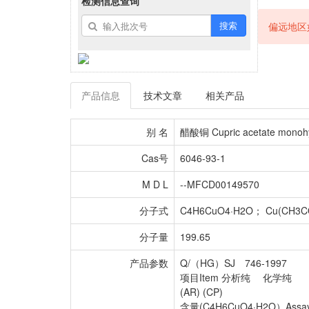
检测信息查询
搜索
偏远地区
产品信息
技术文章
相关产品
别 名
醋酸铜 Cupric acetate monoh
Cas号
6046-93-1
M D L
--MFCD00149570
分子式
C4H6CuO4·H2O； Cu(CH3C
分子量
199.65
产品参数
Q/（HG）SJ 746-1997
项目Item 分析纯 化学纯
(AR) (CP)
含量(C4H6CuO4·H2O）Assay,