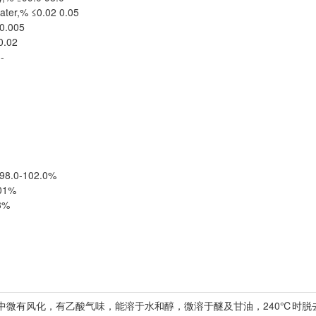
ter,% ≤0.02 0.05
0.005
0.02
-
8.0-102.0%
01%
3%
中微有风化，有乙酸气味，能溶于水和醇，微溶于醚及甘油，240℃时脱