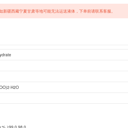
如新疆西藏宁夏甘肃等地可能无法运送液体，下单前请联系客服。
ydrate
OO)2·H2O
% ≥99.0 98.0