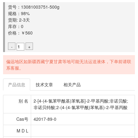
货号：13081003751-500g
规格：98%
货期: 2-3天
库存：0
价格：￥560
-
+
偏远地区如新疆西藏宁夏甘肃等地可能无法运送液体，下单前请联
系客服。
产品信息
技术文章
相关产品
别 名
2-[4-(4-氯苯甲酰基)苯氧基]-2-甲基丙酸;非诺贝酸;
非诺贝特酸;2-(4-(4-氯苯甲酰)苯氧基)-2-甲基丙酸
Cas号
42017-89-0
M D L