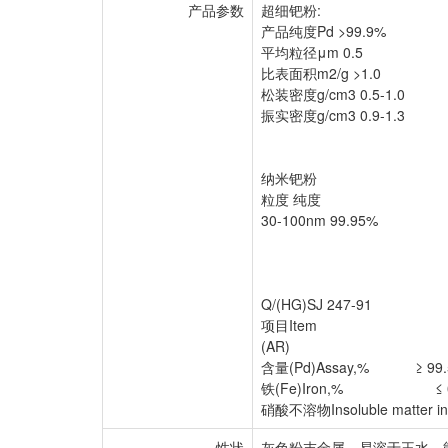
产品参数
超细钯粉:
产品纯度Pd >99.9%
平均粒径μm 0.5
比表面积m2/g >1.0
松装密度g/cm3 0.5-1.0
振实密度g/cm3 0.9-1.3
纳米钯粉
粒度 纯度
30-100nm 99.95%
Q/(HG)SJ 247-91
项目Item 
(AR)
含量(Pd)Assay,% ≥ 99.
铁(Fe)Iron,% ≤ 0.
硝酸不溶物Insoluble matter in 
性状
灰色粉末金属，易溶于王水，