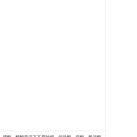
、磷酸、醋酸常温下不腐蚀钯，但盐酸、硫酸、氢溴酸