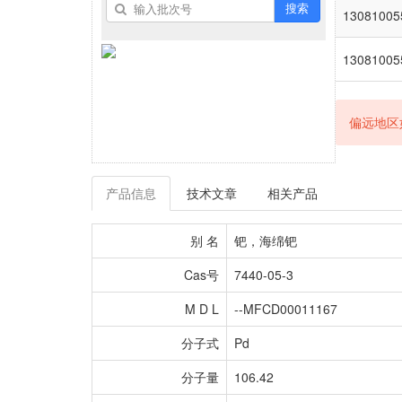
搜索
13081005
13081005
偏远地区
产品信息
技术文章
相关产品
别 名
钯，海绵钯
Cas号
7440-05-3
M D L
--MFCD00011167
分子式
Pd
分子量
106.42