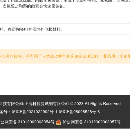
、次氯酸盐和湿的卤素会快速腐蚀钯。
浆料、多层陶瓷电容器内外电极材料。
等非医疗目的，不可用于人类或动物的临床诊断或者治疗，非药用，非食
有限公司/上海科拉曼试剂有限公司 © 2023 All Rights Reserved
案号：
沪ICP备2021022902号-1 沪ICP备08008528号-6
公网安备 31012002003054号
沪公网安备 31012002003057号