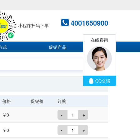
4001650900
小程序扫码下单
方式
促销产品
价格
促销价
订购
￥0
-
+
￥0
-
+