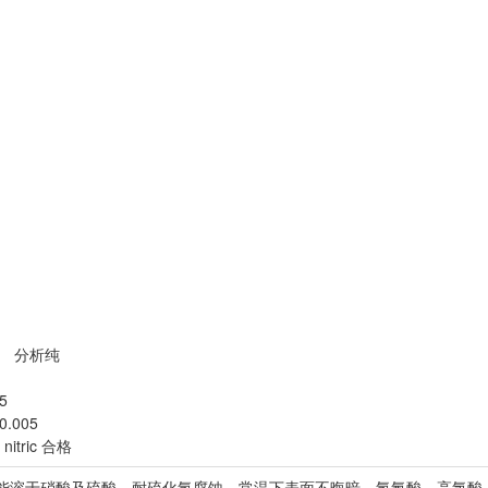
分析纯
5
005
nitric 合格
能溶于硝酸及硫酸。耐硫化氢腐蚀，常温下表面不晦暗。氢氟酸、高氯酸