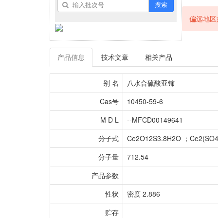
搜索
偏远地区
产品信息
技术文章
相关产品
别 名
八水合硫酸亚铈
Cas号
10450-59-6
M D L
--MFCD00149641
分子式
Ce2O12S3.8H2O ；Ce2(SO4
分子量
712.54
产品参数
性状
密度 2.886
贮存