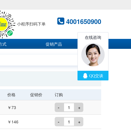
4001650900
小程序扫码下单
方式
促销产品
价格
促销价
订购
￥73
-
+
￥146
-
+