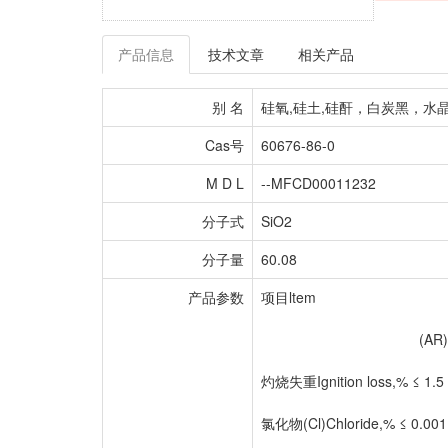
产品信息
技术文章
相关产品
别 名
硅氧,硅土,硅酐，白炭黑，水晶,石英,硅石,氧
Cas号
60676-86-0
M D L
--MFCD00011232
分子式
SiO2
分子量
60.08
产品参数
项目ltem 
(AR) (C
灼烧失重Ignition loss,% ≤ 1.5 
氯化物(Cl)Chloride,% ≤ 0.001