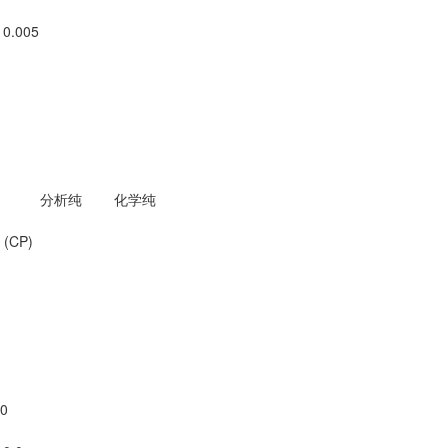
 0.005
分析纯 化学纯
P)
.0