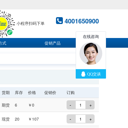
4001650900
小程序扫码下单
方式
促销产品
货期
库存
价格
促销价
订购
期货
6
￥0
-
+
现货
20
￥107
-
+