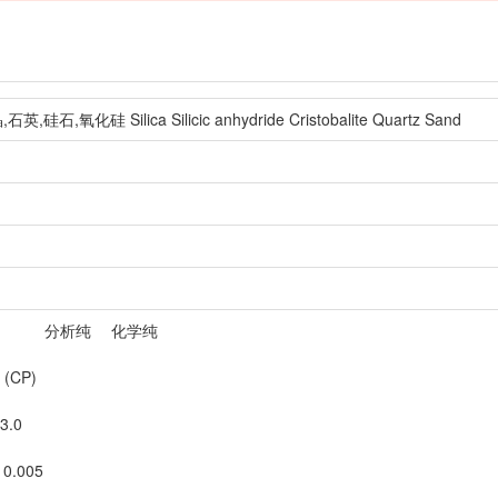
化硅 Silica Silicic anhydride Cristobalite Quartz Sand
分析纯 化学纯
P)
3.0
 0.005