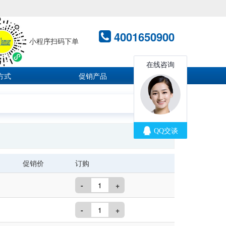
4001650900
小程序扫码下单
方式
促销产品
促销价
订购
-
+
-
+