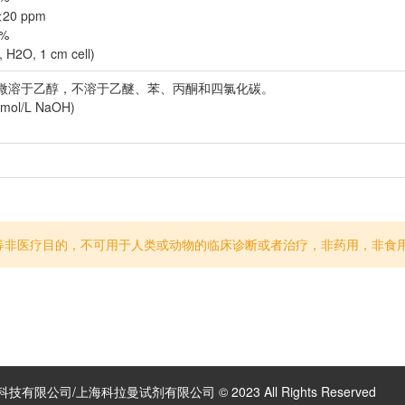
<20 ppm
 %
 H2O, 1 cm cell)
 °C)，微溶于乙醇，不溶于乙醚、苯、丙酮和四氯化碳。
mol/L NaOH)
等非医疗目的，不可用于人类或动物的临床诊断或者治疗，非药用，非食
有限公司/上海科拉曼试剂有限公司 © 2023 All Rights Reserved