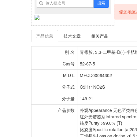
搜索
偏远地区
产品信息
技术文章
相关产品
别 名
青霉胺, 3,3-二甲基-D(-)-半胱胺酸 3,
Cas号
52-67-5
M D L
MFCD00064302
分子式
C5H11NO2S
分子量
149.21
产品参数
外观Appearance 无色至类
红外光谱鉴别Infrared spectro
纯度Purity >99.0% (T)
比旋度Specific rotation [a]20
干燥损失Loss on drying <0.5