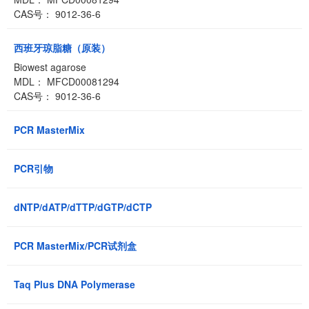
CAS号： 9012-36-6
西班牙琼脂糖（原装）
Biowest agarose
MDL： MFCD00081294
CAS号： 9012-36-6
PCR MasterMix
PCR引物
dNTP/dATP/dTTP/dGTP/dCTP
PCR MasterMix/PCR试剂盒
Taq Plus DNA Polymerase