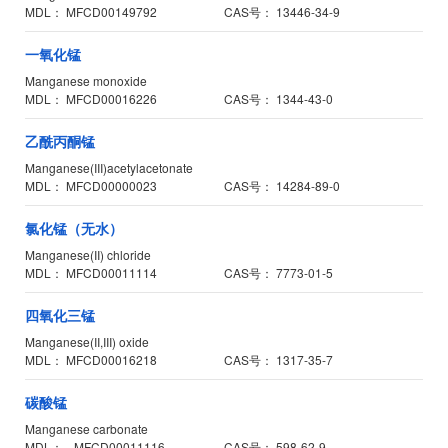
MDL：
MFCD00149792
CAS号：
13446-34-9
一氧化锰
Manganese monoxide
MDL：
MFCD00016226
CAS号：
1344-43-0
乙酰丙酮锰
Manganese(III)acetylacetonate
MDL：
MFCD00000023
CAS号：
14284-89-0
氯化锰（无水）
Manganese(II) chloride
MDL：
MFCD00011114
CAS号：
7773-01-5
四氧化三锰
Manganese(II,III) oxide
MDL：
MFCD00016218
CAS号：
1317-35-7
碳酸锰
Manganese carbonate
MDL：
--MFCD00011116
CAS号：
598-62-9