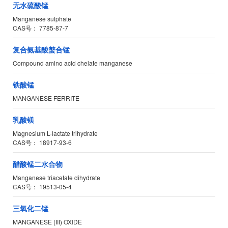
无水硫酸锰
Manganese sulphate
CAS号：
7785-87-7
复合氨基酸螯合锰
Compound amino acid chelate manganese
铁酸锰
MANGANESE FERRITE
乳酸镁
Magnesium L-lactate trihydrate
CAS号：
18917-93-6
醋酸锰二水合物
Manganese triacetate dihydrate
CAS号：
19513-05-4
三氧化二锰
MANGANESE (III) OXIDE