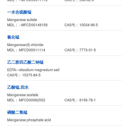
一水合硫酸锰
Manganese sulfate
MDL：
--MFCD00149159
CAS号：
10034-96-5
氯化锰
Manganese(II) chloride
MDL：
MFCD00011114
CAS号：
7773-01-5
乙二胺四乙酸二钠锰
EDTA—disodium magnesium salt
CAS号：
15375-84-5
乙酸锰,四水
Manganese acetate
MDL：
MFCD00062552
CAS号：
6156-78-1
磷酸二氢锰
Manganese phosphate acid