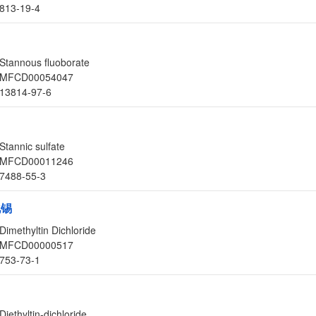
813-19-4
Stannous fluoborate
MFCD00054047
13814-97-6
Stannic sulfate
MFCD00011246
7488-55-3
化锡
Dimethyltin Dichloride
MFCD00000517
753-73-1
Diethyltin-dichloride