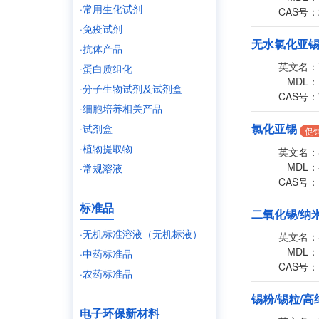
·常用生化试剂
CAS号：
·免疫试剂
无水氯化亚
·抗体产品
英文名：
·蛋白质组化
MDL：
·分子生物试剂及试剂盒
CAS号：
·细胞培养相关产品
氯化亚锡
·试剂盒
促
·植物提取物
英文名：
MDL：
·常规溶液
CAS号：
标准品
二氧化锡/纳
·无机标准溶液（无机标液）
英文名：
MDL：
·中药标准品
CAS号：
·农药标准品
锡粉/锡粒/高
电子环保新材料