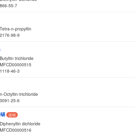
866-55-7
Tetra-n-propyltin
2176-98-9
锡
Butyltin trichloride
MFCD00000515
1118-46-3
n-Octyltin-trichloride
3091-25-6
化锡
促销
Diphenyltin dichloride
MFCD00000516