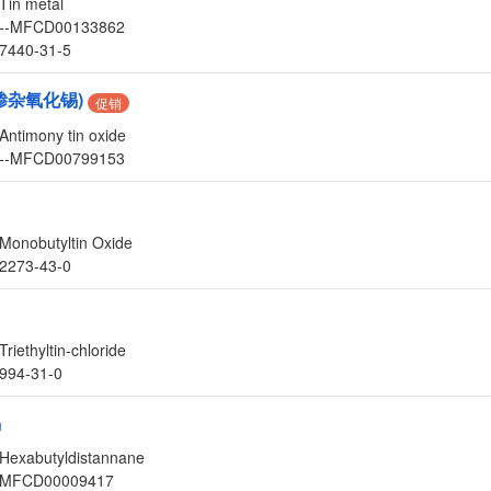
Tin metal
--MFCD00133862
7440-31-5
掺杂氧化锡)
促销
Antimony tin oxide
--MFCD00799153
Monobutyltin Oxide
2273-43-0
Triethyltin-chloride
994-31-0
锡
Hexabutyldistannane
MFCD00009417