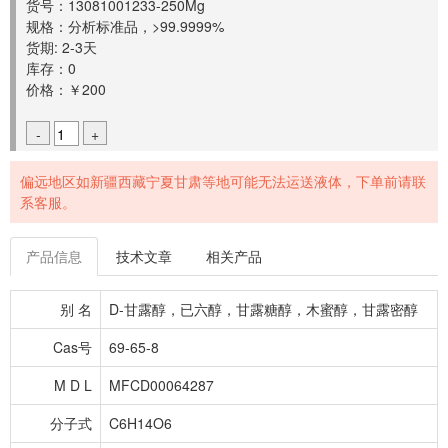
货号：13081001233-250Mg
规格：分析标准品，>99.9999%
货期: 2-3天
库存：0
价格：￥200
-
+
偏远地区如新疆西藏宁夏甘肃等地可能无法运送液体，下单前请联
系客服。
产品信息
技术文章
相关产品
别 名
D-甘露醇，已六醇，甘露糖醇，木蜜醇，甘露密醇
Cas号
69-65-8
M D L
MFCD00064287
分子式
C6H14O6