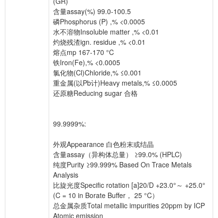
(GR)
含量assay(%) 99.0-100.5
磷Phosphorus (P) ,% <0.0005
水不溶物Insoluble matter ,% <0.01
灼烧残渣ign. residue ,% <0.01
熔点mp 167-170 °C
铁Iron(Fe),% <0.0005
氯化物(Cl)Chloride,% ≤0.001
重金属(以Pb计)Heavy metals,% ≤0.0005
还原糖Reducing sugar 合格
99.9999%:
外观Appearance 白色粉末或结晶
含量assay（异构体总量） ≥99.0% (HPLC)
纯度Purity ≥99.999% Based On Trace Metals
Analysis
比旋光度Specific rotation [a]20/D +23.0°～ +25.0°
(C = 10 in Borate Buffer， 25 °C）
总金属杂质Total metallic impurities 20ppm by ICP
Atomic emission