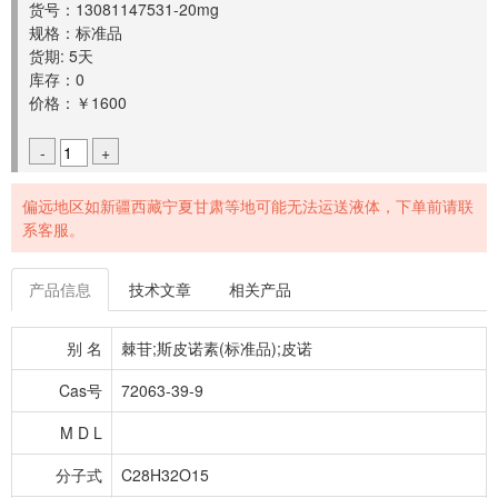
货号：13081147531-20mg
规格：标准品
货期: 5天
库存：0
价格：￥1600
-
+
偏远地区如新疆西藏宁夏甘肃等地可能无法运送液体，下单前请联
系客服。
产品信息
技术文章
相关产品
别 名
棘苷;斯皮诺素(标准品);皮诺
Cas号
72063-39-9
M D L
分子式
C28H32O15