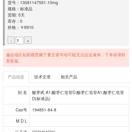
货号：13081147551-10mg
规格：标准品
货期: 5天
库存：0
价格：￥8910
-
+
偏远地区如新疆西藏宁夏甘肃等地可能无法运送液体，下单前请联
系客服。
产品信息
技术文章
相关产品
别 名
酸枣甙 A1;酸枣仁皂苷D;酸枣仁皂苷A1;酸枣仁皂苷
D(标准品)
Cas号
194851-84-8
M D L
分子式
C58H94O26