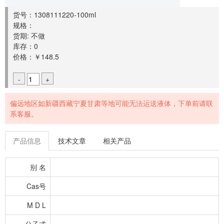
货号：1308111220-100ml
规格：
货期: 不做
库存：0
价格：￥148.5
-
+
偏远地区如新疆西藏宁夏甘肃等地可能无法运送液体，下单前请联
系客服。
产品信息
技术文章
相关产品
别 名
Cas号
M D L
分子式